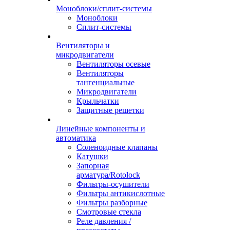
Моноблоки/сплит-системы
Моноблоки
Сплит-системы
Вентиляторы и
микродвигатели
Вентиляторы осевые
Вентиляторы
тангенциальные
Микродвигатели
Крыльчатки
Защитные решетки
Линейные компоненты и
автоматика
Соленоидные клапаны
Катушки
Запорная
арматура/Rotolock
Фильтры-осушители
Фильтры антикислотные
Фильтры разборные
Смотровые стекла
Реле давления /