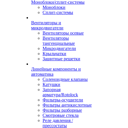
Моноблоки/сплит-системы
Моноблоки
Сплит-системы
Вентиляторы и
микродвигатели
Вентиляторы осевые
Вентиляторы
тангенциальные
Микродвигатели
Крыльчатки
Защитные решетки
Линейные компоненты и
автоматика
Соленоидные клапаны
Катушки
Запорная
арматура/Rotolock
Фильтры-осушители
Фильтры антикислотные
Фильтры разборные
Смотровые стекла
Реле давления /
прессостаты