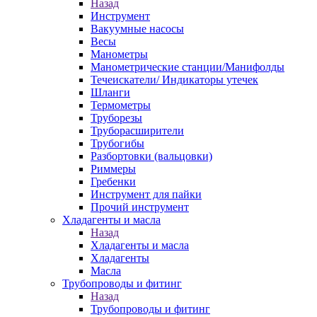
Назад
Инструмент
Вакуумные насосы
Весы
Манометры
Манометрические станции/Манифолды
Течеискатели/ Индикаторы утечек
Шланги
Термометры
Труборезы
Труборасширители
Трубогибы
Разбортовки (вальцовки)
Риммеры
Гребенки
Инструмент для пайки
Прочий инструмент
Хладагенты и масла
Назад
Хладагенты и масла
Хладагенты
Масла
Трубопроводы и фитинг
Назад
Трубопроводы и фитинг