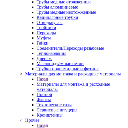
Трубы медные отожженные
Трубы алюминиевые
Трубы медные неотожженные
Капиллярные трубки
Отводы/углы
Тройники
Переходы
Муфты
Гайки
Соеденители/Переходы резьбовые
Теплоизоляция
Дренаж
Маслоподъёмные петли
Трубки полиамидные и фитинг
Материалы для монтажа и расходные материалы
Назад
Материалы для монтажа и расходные
материалы
Припой
Флюсы
Технические газы
Сервисные штуцеры
Кронштейны
Прочее
Назад