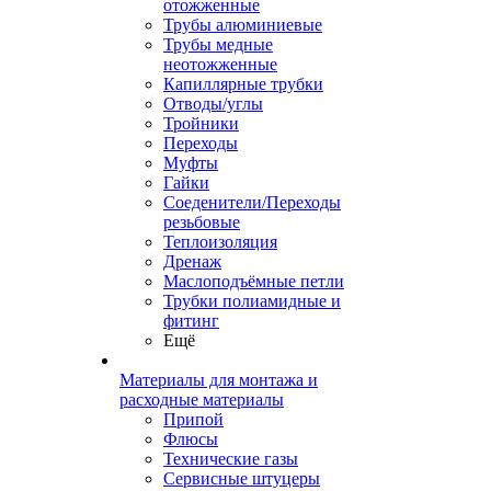
отожженные
Трубы алюминиевые
Трубы медные
неотожженные
Капиллярные трубки
Отводы/углы
Тройники
Переходы
Муфты
Гайки
Соеденители/Переходы
резьбовые
Теплоизоляция
Дренаж
Маслоподъёмные петли
Трубки полиамидные и
фитинг
Ещё
Материалы для монтажа и
расходные материалы
Припой
Флюсы
Технические газы
Сервисные штуцеры