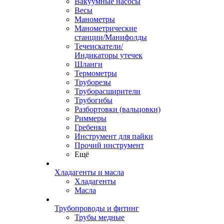
Вакуумные насосы
Весы
Манометры
Манометрические
станции/Манифолды
Течеискатели/
Индикаторы утечек
Шланги
Термометры
Труборезы
Труборасширители
Трубогибы
Разбортовки (вальцовки)
Риммеры
Гребенки
Инструмент для пайки
Прочий инструмент
Ещё
Хладагенты и масла
Хладагенты
Масла
Трубопроводы и фитинг
Трубы медные