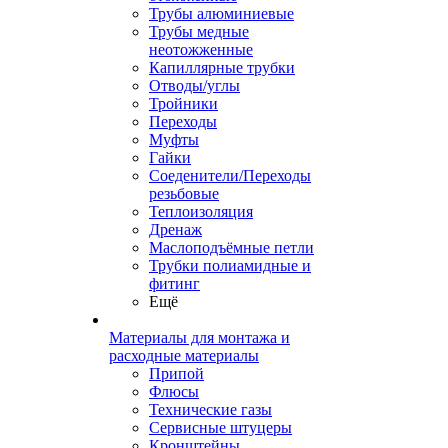
Трубы алюминиевые
Трубы медные
неотожженные
Капиллярные трубки
Отводы/углы
Тройники
Переходы
Муфты
Гайки
Соеденители/Переходы
резьбовые
Теплоизоляция
Дренаж
Маслоподъёмные петли
Трубки полиамидные и
фитинг
Ещё
Материалы для монтажа и
расходные материалы
Припой
Флюсы
Технические газы
Сервисные штуцеры
Кронштейны