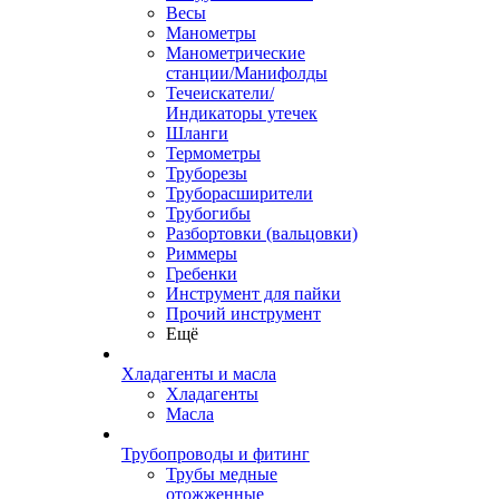
Весы
Манометры
Манометрические
станции/Манифолды
Течеискатели/
Индикаторы утечек
Шланги
Термометры
Труборезы
Труборасширители
Трубогибы
Разбортовки (вальцовки)
Риммеры
Гребенки
Инструмент для пайки
Прочий инструмент
Ещё
Хладагенты и масла
Хладагенты
Масла
Трубопроводы и фитинг
Трубы медные
отожженные