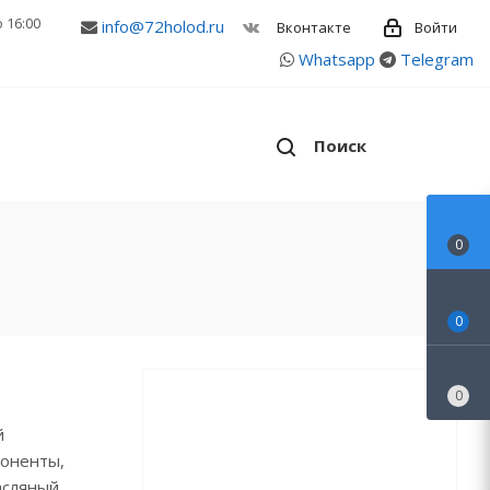
о 16:00
info@72holod.ru
Войти
Вконтакте
Whatsapp
Telegram
Поиск
0
0
0
й
поненты,
асляный