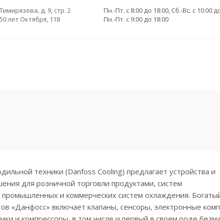
 Тимирязева, д. 9, стр. 2
Пн.-Пт. с 8:00 до 18:00, Сб.-Вс. с 10:00 д
 50 лет Октября, 118
Пн.-Пт. с 9:00 до 18:00
ильной техники (Danfoss Cooling) предлагает устройства и
ения для розничной торговли продуктами, систем
 промышленных и коммерческих систем охлаждения. Богаты
ов «Данфосс» включает клапаны, сенсоры, электронные ком
ики и компрессоры, в том числе и первый в своем роде безм