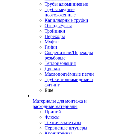
Трубы алюминиевые
Трубы медные
неотожженные
Капиллярные трубки
Отводы/углы
Тройники
Переходы
Муфты
Гайки
Соеденители/Переходы
резьбовые
Теплоизоляция
Дренаж
Маслоподъёмные петли
Трубки полиамидные и
фитинг
Ещё
Материалы для монтажа и
расходные материалы
Припой
Флюсы
Технические газы
Сервисные штуцеры
Кронштейны