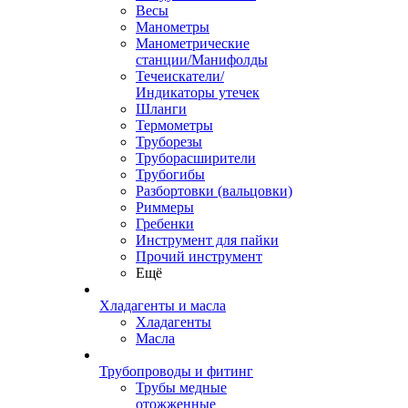
Весы
Манометры
Манометрические
станции/Манифолды
Течеискатели/
Индикаторы утечек
Шланги
Термометры
Труборезы
Труборасширители
Трубогибы
Разбортовки (вальцовки)
Риммеры
Гребенки
Инструмент для пайки
Прочий инструмент
Ещё
Хладагенты и масла
Хладагенты
Масла
Трубопроводы и фитинг
Трубы медные
отожженные