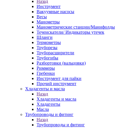
Назад
Инструмент
Вакуумные насосы
Весы
Манометры
Манометрические станции/Манифолды
Течеискатели/ Индикаторы утечек
Шланги
Термометры
Труборезы
Труборасширители
Трубогибы
Разбортовки (вальцовки)
Риммеры
Гребенки
Инструмент для пайки
Прочий инструмент
Хладагенты и масла
Назад
Хладагенты и масла
Хладагенты
Масла
Трубопроводы и фитинг
Назад
Трубопроводы и фитинг