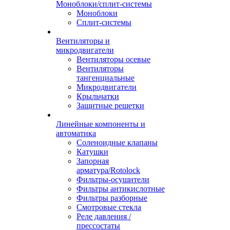
Моноблоки/сплит-системы
Моноблоки
Сплит-системы
Вентиляторы и
микродвигатели
Вентиляторы осевые
Вентиляторы
тангенциальные
Микродвигатели
Крыльчатки
Защитные решетки
Линейные компоненты и
автоматика
Соленоидные клапаны
Катушки
Запорная
арматура/Rotolock
Фильтры-осушители
Фильтры антикислотные
Фильтры разборные
Смотровые стекла
Реле давления /
прессостаты