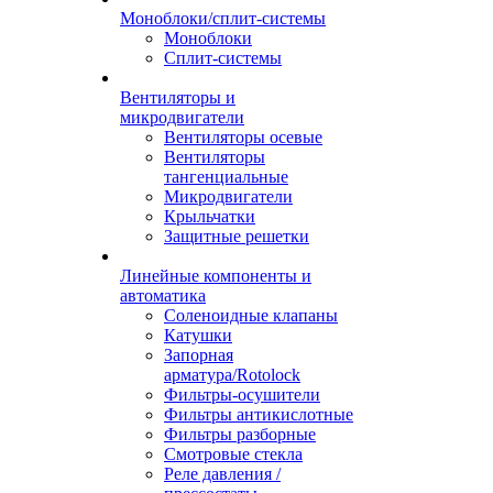
Моноблоки/сплит-системы
Моноблоки
Сплит-системы
Вентиляторы и
микродвигатели
Вентиляторы осевые
Вентиляторы
тангенциальные
Микродвигатели
Крыльчатки
Защитные решетки
Линейные компоненты и
автоматика
Соленоидные клапаны
Катушки
Запорная
арматура/Rotolock
Фильтры-осушители
Фильтры антикислотные
Фильтры разборные
Смотровые стекла
Реле давления /