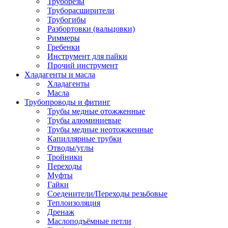
Труборезы
Труборасширители
Трубогибы
Разбортовки (вальцовки)
Риммеры
Гребенки
Инструмент для пайки
Прочий инструмент
Хладагенты и масла
Хладагенты
Масла
Трубопроводы и фитинг
Трубы медные отожженные
Трубы алюминиевые
Трубы медные неотожженные
Капиллярные трубки
Отводы/углы
Тройники
Переходы
Муфты
Гайки
Соеденители/Переходы резьбовые
Теплоизоляция
Дренаж
Маслоподъёмные петли