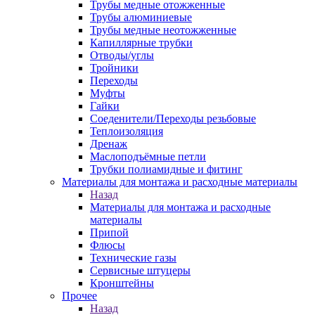
Трубы медные отожженные
Трубы алюминиевые
Трубы медные неотожженные
Капиллярные трубки
Отводы/углы
Тройники
Переходы
Муфты
Гайки
Соеденители/Переходы резьбовые
Теплоизоляция
Дренаж
Маслоподъёмные петли
Трубки полиамидные и фитинг
Материалы для монтажа и расходные материалы
Назад
Материалы для монтажа и расходные
материалы
Припой
Флюсы
Технические газы
Сервисные штуцеры
Кронштейны
Прочее
Назад