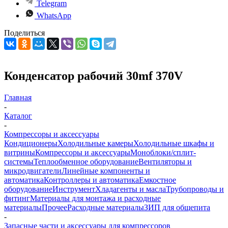
Telegram
WhatsApp
Поделиться
Конденсатор рабочий 30mf 370V
Главная
-
Каталог
-
Компрессоры и аксессуары
Кондиционеры
Холодильные камеры
Холодильные шкафы и
витрины
Компрессоры и аксессуары
Моноблоки/сплит-
системы
Теплообменное оборудование
Вентиляторы и
микродвигатели
Линейные компоненты и
автоматика
Контроллеры и автоматика
Емкостное
оборудование
Инструмент
Хладагенты и масла
Трубопроводы и
фитинг
Материалы для монтажа и расходные
материалы
Прочее
Расходные материалы
ЗИП для общепита
-
Запасные части и аксессуары для компрессоров