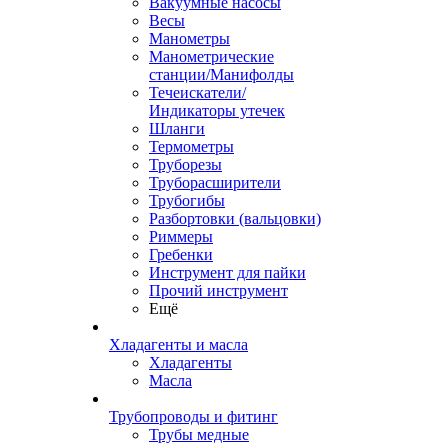
Вакуумные насосы
Весы
Манометры
Манометрические
станции/Манифолды
Течеискатели/
Индикаторы утечек
Шланги
Термометры
Труборезы
Труборасширители
Трубогибы
Разбортовки (вальцовки)
Риммеры
Гребенки
Инструмент для пайки
Прочий инструмент
Ещё
Хладагенты и масла
Хладагенты
Масла
Трубопроводы и фитинг
Трубы медные