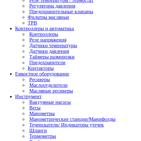
Реле температуры / термостат
Регуляторы давления
Предохранительные клапаны
Фильтры масляные
ТРВ
Контроллеры и автоматика
Контроллеры
Реле напряжения
Датчики температуры
Датчики давления
Таймеры разморозки
Предохранители
Контакторы
Емкостное оборудование
Ресиверы
Маслоотделители
Масляные ресиверы
Инструмент
Вакуумные насосы
Весы
Манометры
Манометрические станции/Манифолды
Течеискатели/ Индикаторы утечек
Шланги
Термометры