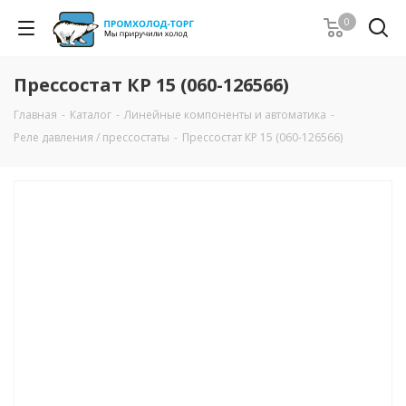
0
Прессостат КР 15 (060-126566)
Главная
-
Каталог
-
Линейные компоненты и автоматика
-
Реле давления / прессостаты
-
Прессостат КР 15 (060-126566)