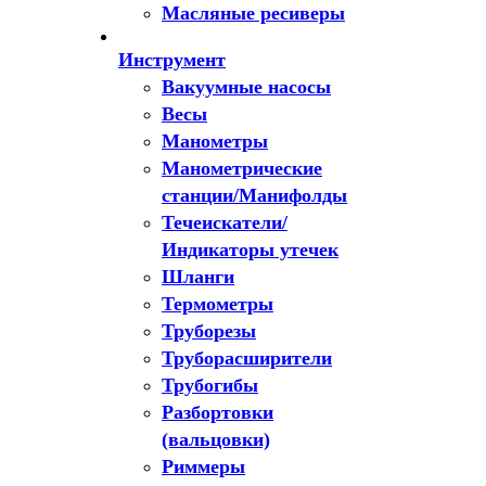
Масляные ресиверы
Инструмент
Вакуумные насосы
Весы
Манометры
Манометрические
станции/Манифолды
Течеискатели/
Индикаторы утечек
Шланги
Термометры
Труборезы
Труборасширители
Трубогибы
Разбортовки
(вальцовки)
Риммеры