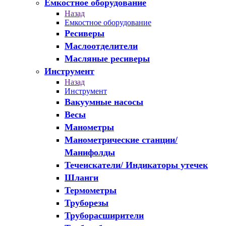
Емкостное оборудование
Назад
Емкостное оборудование
Ресиверы
Маслоотделители
Масляные ресиверы
Инструмент
Назад
Инструмент
Вакуумные насосы
Весы
Манометры
Манометрические станции/
Манифолды
Течеискатели/ Индикаторы утечек
Шланги
Термометры
Труборезы
Труборасширители