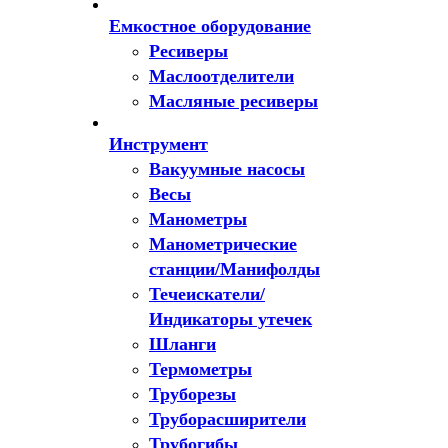
Емкостное оборудование
Ресиверы
Маслоотделители
Масляные ресиверы
Инструмент
Вакуумные насосы
Весы
Манометры
Манометрические
станции/Манифолды
Течеискатели/
Индикаторы утечек
Шланги
Термометры
Труборезы
Труборасширители
Трубогибы