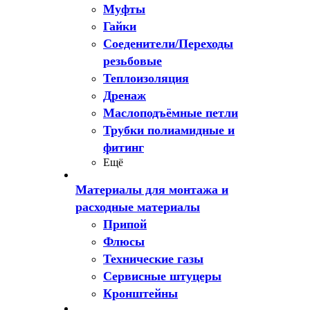
Муфты
Гайки
Соеденители/Переходы
резьбовые
Теплоизоляция
Дренаж
Маслоподъёмные петли
Трубки полиамидные и
фитинг
Ещё
Материалы для монтажа и
расходные материалы
Припой
Флюсы
Технические газы
Сервисные штуцеры
Кронштейны