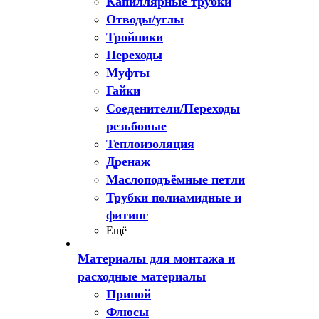
Капиллярные трубки
Отводы/углы
Тройники
Переходы
Муфты
Гайки
Соеденители/Переходы
резьбовые
Теплоизоляция
Дренаж
Маслоподъёмные петли
Трубки полиамидные и
фитинг
Ещё
Материалы для монтажа и
расходные материалы
Припой
Флюсы