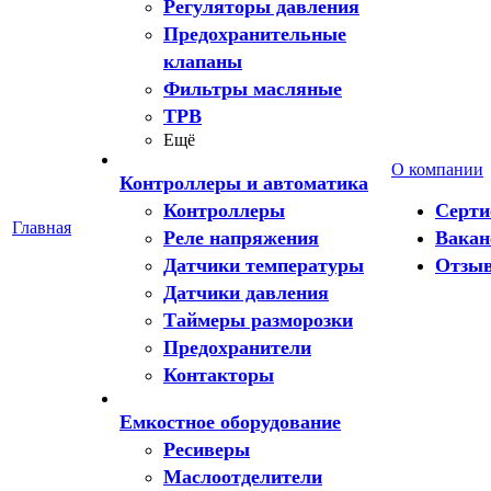
Регуляторы давления
Предохранительные
клапаны
Фильтры масляные
ТРВ
Ещё
О компании
Контроллеры и автоматика
Контроллеры
Серт
Главная
Реле напряжения
Вакан
Датчики температуры
Отзы
Датчики давления
Таймеры разморозки
Предохранители
Контакторы
Емкостное оборудование
Ресиверы
Маслоотделители