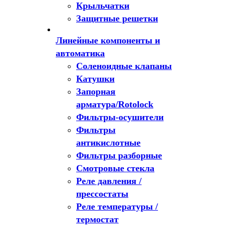
Крыльчатки
Защитные решетки
Линейные компоненты и
автоматика
Соленоидные клапаны
Катушки
Запорная
арматура/Rotolock
Фильтры-осушители
Фильтры
антикислотные
Фильтры разборные
Смотровые стекла
Реле давления /
прессостаты
Реле температуры /
термостат