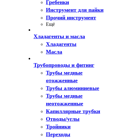
Гребенки
Инструмент для пайки
Прочий инструмент
Ещё
Хладагенты и масла
Хладагенты
Масла
Трубопроводы и фитинг
Трубы медные
отожженные
Трубы алюминиевые
Трубы медные
неотожженные
Капиллярные трубки
Отводы/углы
Тройники
Переходы