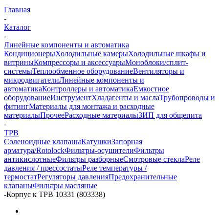
Главная
-
Каталог
-
Линейные компоненты и автоматика
Кондиционеры
Холодильные камеры
Холодильные шкафы и
витрины
Компрессоры и аксессуары
Моноблоки/сплит-
системы
Теплообменное оборудование
Вентиляторы и
микродвигатели
Линейные компоненты и
автоматика
Контроллеры и автоматика
Емкостное
оборудование
Инструмент
Хладагенты и масла
Трубопроводы и
фитинг
Материалы для монтажа и расходные
материалы
Прочее
Расходные материалы
ЗИП для общепита
-
ТРВ
Соленоидные клапаны
Катушки
Запорная
арматура/Rotolock
Фильтры-осушители
Фильтры
антикислотные
Фильтры разборные
Смотровые стекла
Реле
давления / прессостаты
Реле температуры /
термостат
Регуляторы давления
Предохранительные
клапаны
Фильтры масляные
-
Корпус к ТРВ 10331 (803338)