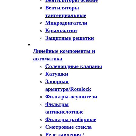
Вентиляторы осевые
Вентиляторы
тангенциальные
Микродвигатели
Крыльчатки
Защитные решетки
Линейные компоненты и
автоматика
Соленоидные клапаны
Катушки
Запорная
арматура/Rotolock
Фильтры-осушители
Фильтры
антикислотные
Фильтры разборные
Смотровые стекла
Реле давления /