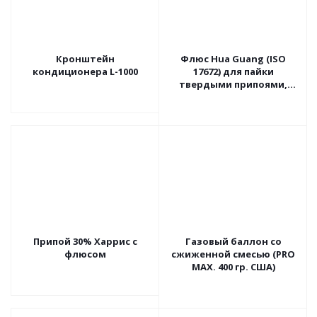
Кронштейн
Флюс Hua Guang (ISO
кондиционера L-1000
17672) для пайки
твердыми припоями,
масса 0,10 кг.
Припой 30% Харрис с
Газовый баллон со
флюсом
сжиженной смесью (PRO
MAX. 400 гр. США)