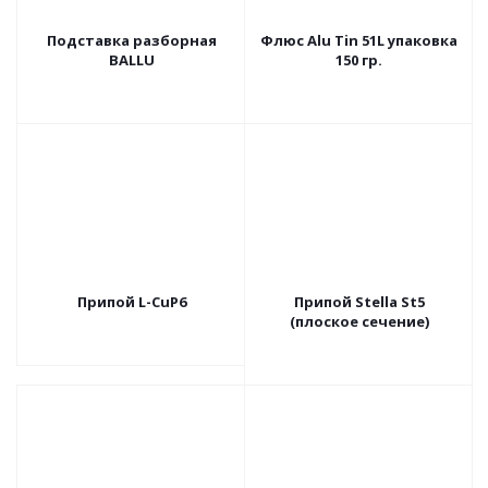
Подставка разборная
Флюс Alu Tin 51L упаковка
BALLU
150 гр.
Припой L-CuP6
Припой Stella St5
(плоское сечение)