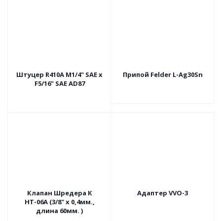
Штуцер R410A M1/4" SAE х
Припой Felder L-Ag30Sn
F5/16" SAE AD87
Клапан Шредера К
Адаптер VVO-3
НТ-06А (3/8" х 0,4мм.,
длина 60мм. )