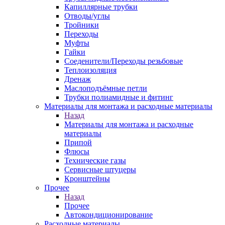
Капиллярные трубки
Отводы/углы
Тройники
Переходы
Муфты
Гайки
Соеденители/Переходы резьбовые
Теплоизоляция
Дренаж
Маслоподъёмные петли
Трубки полиамидные и фитинг
Материалы для монтажа и расходные материалы
Назад
Материалы для монтажа и расходные
материалы
Припой
Флюсы
Технические газы
Сервисные штуцеры
Кронштейны
Прочее
Назад
Прочее
Автокондиционирование
Расходные материалы