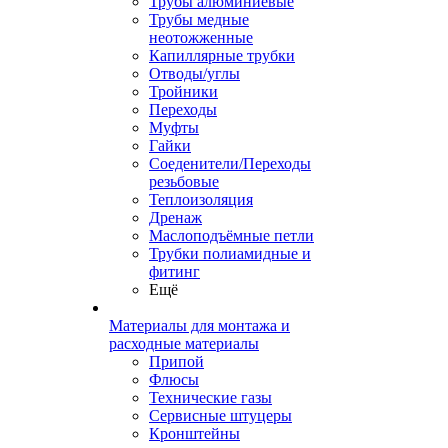
Трубы алюминиевые
Трубы медные
неотожженные
Капиллярные трубки
Отводы/углы
Тройники
Переходы
Муфты
Гайки
Соеденители/Переходы
резьбовые
Теплоизоляция
Дренаж
Маслоподъёмные петли
Трубки полиамидные и
фитинг
Ещё
Материалы для монтажа и
расходные материалы
Припой
Флюсы
Технические газы
Сервисные штуцеры
Кронштейны