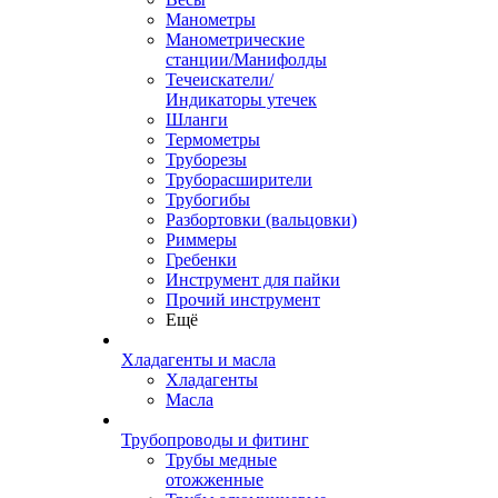
Манометры
Манометрические
станции/Манифолды
Течеискатели/
Индикаторы утечек
Шланги
Термометры
Труборезы
Труборасширители
Трубогибы
Разбортовки (вальцовки)
Риммеры
Гребенки
Инструмент для пайки
Прочий инструмент
Ещё
Хладагенты и масла
Хладагенты
Масла
Трубопроводы и фитинг
Трубы медные
отожженные