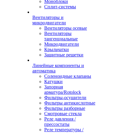
Моноблоки
Сплит-системы
Вентиляторы и
микродвигатели
Вентиляторы осевые
Вентиляторы
тангенциальные
Микродвигатели
Крыльчатки
Защитные решетки
Линейные компоненты и
автоматика
Соленоидные клапаны
Катушки
Запорная
арматура/Rotolock
Фильтры-осушители
Фильтры антикислотные
Фильтры разборные
Смотровые стекла
Реле давления /
прессостаты
Реле температуры /