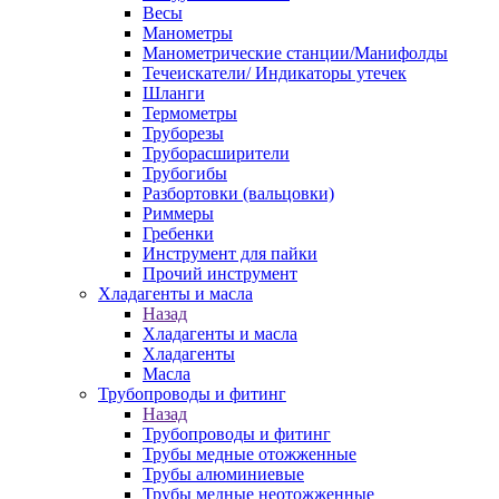
Весы
Манометры
Манометрические станции/Манифолды
Течеискатели/ Индикаторы утечек
Шланги
Термометры
Труборезы
Труборасширители
Трубогибы
Разбортовки (вальцовки)
Риммеры
Гребенки
Инструмент для пайки
Прочий инструмент
Хладагенты и масла
Назад
Хладагенты и масла
Хладагенты
Масла
Трубопроводы и фитинг
Назад
Трубопроводы и фитинг
Трубы медные отожженные
Трубы алюминиевые
Трубы медные неотожженные