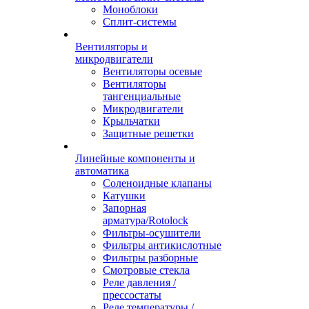
Моноблоки
Сплит-системы
Вентиляторы и
микродвигатели
Вентиляторы осевые
Вентиляторы
тангенциальные
Микродвигатели
Крыльчатки
Защитные решетки
Линейные компоненты и
автоматика
Соленоидные клапаны
Катушки
Запорная
арматура/Rotolock
Фильтры-осушители
Фильтры антикислотные
Фильтры разборные
Смотровые стекла
Реле давления /
прессостаты
Реле температуры /