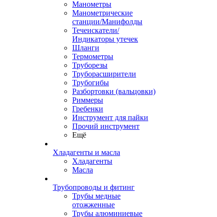
Манометры
Манометрические
станции/Манифолды
Течеискатели/
Индикаторы утечек
Шланги
Термометры
Труборезы
Труборасширители
Трубогибы
Разбортовки (вальцовки)
Риммеры
Гребенки
Инструмент для пайки
Прочий инструмент
Ещё
Хладагенты и масла
Хладагенты
Масла
Трубопроводы и фитинг
Трубы медные
отожженные
Трубы алюминиевые