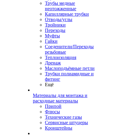
Трубы медные
неотожженные
Капиллярные трубки
Отводы/углы
Тройники
Переходы
Муфты
Гайки
Соеденители/Переходы
резьбовые
Теплоизоляция
Дренаж
Маслоподъёмные петли
Трубки полиамидные и
фитинг
Ещё
Материалы для монтажа и
расходные материалы
Припой
Флюсы
Технические газы
Сервисные штуцеры
Кронштейны