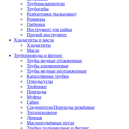
Труборасширители
Трубогибы
Разбортовки (вальцовки)
Риммеры
Гребенки
Инструмент для пайки
Прочий инструмент
Хладагенты и масла
Хладагенты
Масла
Трубопроводы и фитинг
Трубы медные отожженные
Трубы алюминиевые
Трубы медные неотожженные
Капиллярные трубки
Отводы/углы
Тройники
Переходы
Муфты
Гайки
Соеденители/Переходы резьбовые
Теплоизоляция
Дренаж
Маслоподъёмные петли
Трубки полиамидные и фитинг