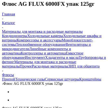
Флюс AG FLUX 6000FX упак 125gr
Главная
-
Каталог
-
Материалы для монтажа и расходные материалы
Кондиционеры
Холодильные камеры
Холодильные шкафы и
витрины
Компрессоры и аксессуары
Моноблоки/сплит-
системы
Теплообменное оборудование
Вентиляторы и
микродвигатели
Линейные компоненты и
автоматика
Контроллеры и автоматика
Емкостное
оборудование
Инструмент
Хладагенты и масла
Трубопроводы и
фитинг
Материалы для монтажа и расходные
материалы
Прочее
Расходные материалы
ЗИП для общепита
-
Флюсы
Припой
Технические газы
Сервисные штуцеры
Кронштейны
-
Флюс AG FLUX 6000FX упак 125gr