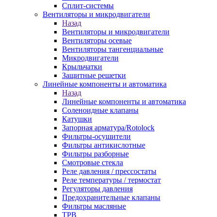
Сплит-системы
Вентиляторы и микродвигатели
Назад
Вентиляторы и микродвигатели
Вентиляторы осевые
Вентиляторы тангенциальные
Микродвигатели
Крыльчатки
Защитные решетки
Линейные компоненты и автоматика
Назад
Линейные компоненты и автоматика
Соленоидные клапаны
Катушки
Запорная арматура/Rotolock
Фильтры-осушители
Фильтры антикислотные
Фильтры разборные
Смотровые стекла
Реле давления / прессостаты
Реле температуры / термостат
Регуляторы давления
Предохранительные клапаны
Фильтры масляные
ТРВ