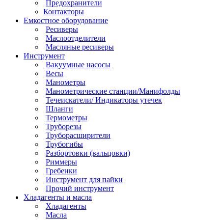
Предохранители
Контакторы
Емкостное оборудование
Ресиверы
Маслоотделители
Масляные ресиверы
Инструмент
Вакуумные насосы
Весы
Манометры
Манометрические станции/Манифолды
Течеискатели/ Индикаторы утечек
Шланги
Термометры
Труборезы
Труборасширители
Трубогибы
Разбортовки (вальцовки)
Риммеры
Гребенки
Инструмент для пайки
Прочий инструмент
Хладагенты и масла
Хладагенты
Масла