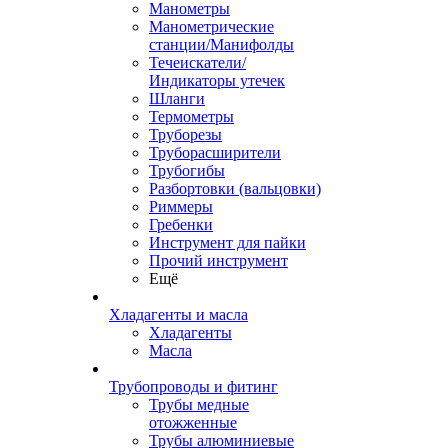
Манометры
Манометрические
станции/Манифолды
Течеискатели/
Индикаторы утечек
Шланги
Термометры
Труборезы
Труборасширители
Трубогибы
Разбортовки (вальцовки)
Риммеры
Гребенки
Инструмент для пайки
Прочий инструмент
Ещё
Хладагенты и масла
Хладагенты
Масла
Трубопроводы и фитинг
Трубы медные
отожженные
Трубы алюминиевые