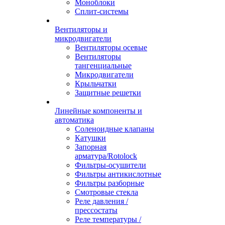
Моноблоки
Сплит-системы
Вентиляторы и
микродвигатели
Вентиляторы осевые
Вентиляторы
тангенциальные
Микродвигатели
Крыльчатки
Защитные решетки
Линейные компоненты и
автоматика
Соленоидные клапаны
Катушки
Запорная
арматура/Rotolock
Фильтры-осушители
Фильтры антикислотные
Фильтры разборные
Смотровые стекла
Реле давления /
прессостаты
Реле температуры /