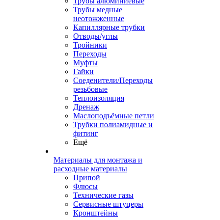
Трубы алюминиевые
Трубы медные
неотожженные
Капиллярные трубки
Отводы/углы
Тройники
Переходы
Муфты
Гайки
Соеденители/Переходы
резьбовые
Теплоизоляция
Дренаж
Маслоподъёмные петли
Трубки полиамидные и
фитинг
Ещё
Материалы для монтажа и
расходные материалы
Припой
Флюсы
Технические газы
Сервисные штуцеры
Кронштейны