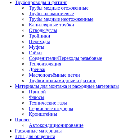
Трубопроводы и фитинг
Трубы медные отожженные
Трубы алюминиевые
Трубы медные неотожженные
Капиллярные трубки
Отводы/углы
Тройники
Переходы
Муфты
Гайки
Соеденители/Переходы резьбовые
Теплоизоляция
Дренаж
Маслоподъёмные петли
Трубки полиамидные и фитинг
Материалы для монтажа и расходные материалы
Припой
Флюсы
Технические газы
Сервисные штуцеры
Кронштейны
Прочее
Автокондиционирование
Расходные материалы
ЗИП для общепита