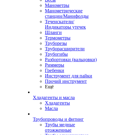
Манометры
Манометрические
станции/Манифолды
Течеискатели/
Индикаторы утечек
Шланги
Термометры
Труборезы
Труборасширители
Трубогибы
Разбортовки (вальцовки)
Риммеры
Гребенки
Инструмент для пайки
Прочий инструмент
Ещё
Хладагенты и масла
Хладагенты
Масла
Трубопроводы и фитинг
Трубы медные
отожженные