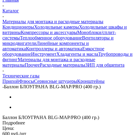
-
Каталог
-
Материалы для монтажа и расходные материалы
Кондиционеры
Холодильные камеры
Холодильные шкафы и
витрины
Компрессоры и аксессуары
Моноблоки/сплит-
системы
Теплообменное оборудование
Вентиляторы и
микродвигатели
Линейные компоненты и
автоматика
Контроллеры и автоматика
Емкостное
оборудование
Инструмент
Хладагенты и масла
Трубопроводы и
фитинг
Материалы для монтажа и расходные
материалы
Прочее
Расходные материалы
ЗИП для общепита
-
Технические газы
Припой
Флюсы
Сервисные штуцеры
Кронштейны
-
Баллон БЛОУГРАНА BLG-MAP/PRO (400 гр.)
Баллон БЛОУГРАНА BLG-MAP/PRO (400 гр.)
Подробнее
Цена:
600
руб.
/шт