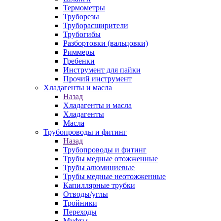
Термометры
Труборезы
Труборасширители
Трубогибы
Разбортовки (вальцовки)
Риммеры
Гребенки
Инструмент для пайки
Прочий инструмент
Хладагенты и масла
Назад
Хладагенты и масла
Хладагенты
Масла
Трубопроводы и фитинг
Назад
Трубопроводы и фитинг
Трубы медные отожженные
Трубы алюминиевые
Трубы медные неотожженные
Капиллярные трубки
Отводы/углы
Тройники
Переходы
Муфты