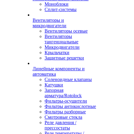
Моноблоки
Сплит-системы
Вентиляторы и
микродвигатели
Вентиляторы осевые
Вентиляторы
тангенциальные
Микродвигатели
Крыльчатки
Защитные решетки
Линейные компоненты и
автоматика
Соленоидные клапаны
Катушки
Запорная
арматура/Rotolock
Фильтры-осушители
Фильтры антикислотные
Фильтры разборные
Смотровые стекла
Реле давления /
прессостаты
Реле температуры /