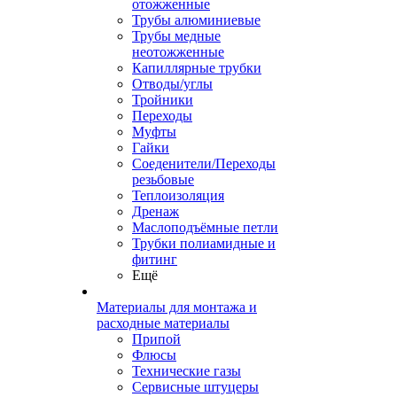
отожженные
Трубы алюминиевые
Трубы медные
неотожженные
Капиллярные трубки
Отводы/углы
Тройники
Переходы
Муфты
Гайки
Соеденители/Переходы
резьбовые
Теплоизоляция
Дренаж
Маслоподъёмные петли
Трубки полиамидные и
фитинг
Ещё
Материалы для монтажа и
расходные материалы
Припой
Флюсы
Технические газы
Сервисные штуцеры