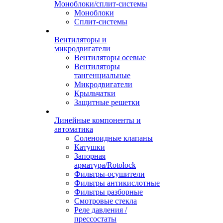
Моноблоки/сплит-системы
Моноблоки
Сплит-системы
Вентиляторы и
микродвигатели
Вентиляторы осевые
Вентиляторы
тангенциальные
Микродвигатели
Крыльчатки
Защитные решетки
Линейные компоненты и
автоматика
Соленоидные клапаны
Катушки
Запорная
арматура/Rotolock
Фильтры-осушители
Фильтры антикислотные
Фильтры разборные
Смотровые стекла
Реле давления /
прессостаты