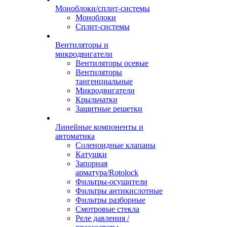
Моноблоки/сплит-системы
Моноблоки
Сплит-системы
Вентиляторы и
микродвигатели
Вентиляторы осевые
Вентиляторы
тангенциальные
Микродвигатели
Крыльчатки
Защитные решетки
Линейные компоненты и
автоматика
Соленоидные клапаны
Катушки
Запорная
арматура/Rotolock
Фильтры-осушители
Фильтры антикислотные
Фильтры разборные
Смотровые стекла
Реле давления /