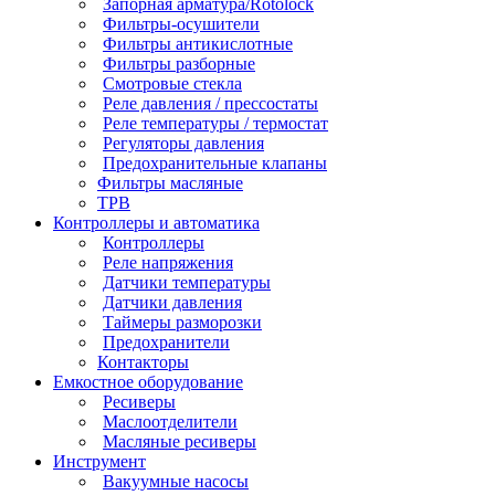
Запорная арматура/Rotolock
Фильтры-осушители
Фильтры антикислотные
Фильтры разборные
Смотровые стекла
Реле давления / прессостаты
Реле температуры / термостат
Регуляторы давления
Предохранительные клапаны
Фильтры масляные
ТРВ
Контроллеры и автоматика
Контроллеры
Реле напряжения
Датчики температуры
Датчики давления
Таймеры разморозки
Предохранители
Контакторы
Емкостное оборудование
Ресиверы
Маслоотделители
Масляные ресиверы
Инструмент
Вакуумные насосы