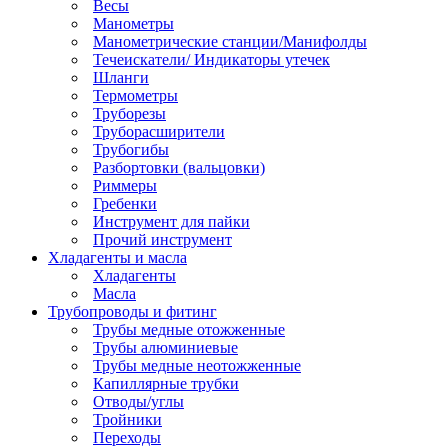
Весы
Манометры
Манометрические станции/Манифолды
Течеискатели/ Индикаторы утечек
Шланги
Термометры
Труборезы
Труборасширители
Трубогибы
Разбортовки (вальцовки)
Риммеры
Гребенки
Инструмент для пайки
Прочий инструмент
Хладагенты и масла
Хладагенты
Масла
Трубопроводы и фитинг
Трубы медные отожженные
Трубы алюминиевые
Трубы медные неотожженные
Капиллярные трубки
Отводы/углы
Тройники
Переходы