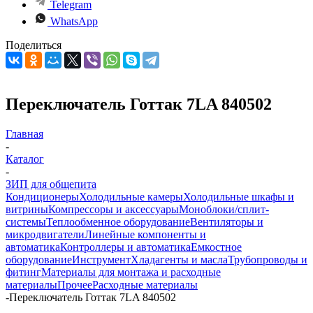
Telegram
WhatsApp
Поделиться
Переключатель Готтак 7LA 840502
Главная
-
Каталог
-
ЗИП для общепита
Кондиционеры
Холодильные камеры
Холодильные шкафы и
витрины
Компрессоры и аксессуары
Моноблоки/сплит-
системы
Теплообменное оборудование
Вентиляторы и
микродвигатели
Линейные компоненты и
автоматика
Контроллеры и автоматика
Емкостное
оборудование
Инструмент
Хладагенты и масла
Трубопроводы и
фитинг
Материалы для монтажа и расходные
материалы
Прочее
Расходные материалы
-
Переключатель Готтак 7LA 840502