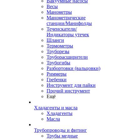
Вакуумные насосы
Весы
Манометры
Манометрические
станции/Манифолды
Течеискатели/
Индикаторы утечек
Шланги
Термометры
Труборезы
Труборасширители
Трубогибы
Разбортовки (вальцовки)
Риммеры
Гребенки
Инструмент для пайки
Прочий инструмент
Ещё
Хладагенты и масла
Хладагенты
Масла
Трубопроводы и фитинг
Трубы медные