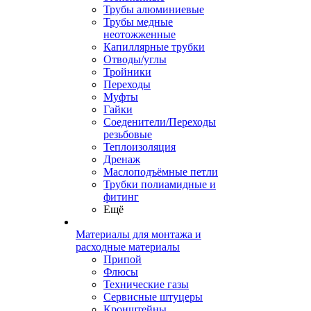
Трубы алюминиевые
Трубы медные
неотожженные
Капиллярные трубки
Отводы/углы
Тройники
Переходы
Муфты
Гайки
Соеденители/Переходы
резьбовые
Теплоизоляция
Дренаж
Маслоподъёмные петли
Трубки полиамидные и
фитинг
Ещё
Материалы для монтажа и
расходные материалы
Припой
Флюсы
Технические газы
Сервисные штуцеры
Кронштейны