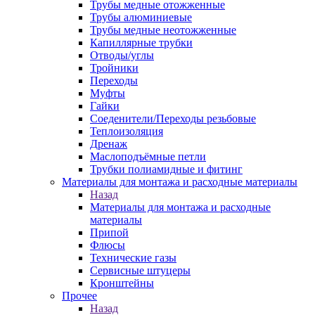
Трубы медные отожженные
Трубы алюминиевые
Трубы медные неотожженные
Капиллярные трубки
Отводы/углы
Тройники
Переходы
Муфты
Гайки
Соеденители/Переходы резьбовые
Теплоизоляция
Дренаж
Маслоподъёмные петли
Трубки полиамидные и фитинг
Материалы для монтажа и расходные материалы
Назад
Материалы для монтажа и расходные
материалы
Припой
Флюсы
Технические газы
Сервисные штуцеры
Кронштейны
Прочее
Назад