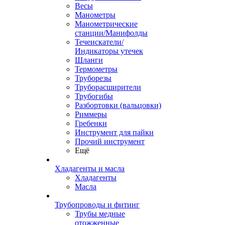
Весы
Манометры
Манометрические
станции/Манифолды
Течеискатели/
Индикаторы утечек
Шланги
Термометры
Труборезы
Труборасширители
Трубогибы
Разбортовки (вальцовки)
Риммеры
Гребенки
Инструмент для пайки
Прочий инструмент
Ещё
Хладагенты и масла
Хладагенты
Масла
Трубопроводы и фитинг
Трубы медные
отожженные