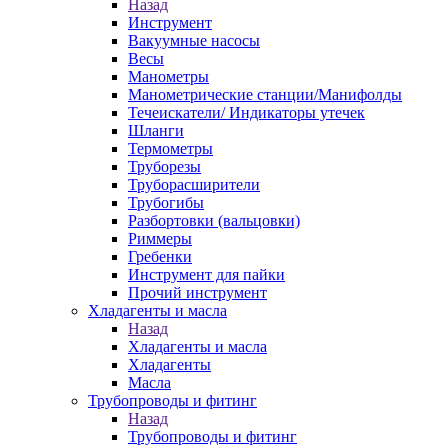
Назад
Инструмент
Вакуумные насосы
Весы
Манометры
Манометрические станции/Манифолды
Течеискатели/ Индикаторы утечек
Шланги
Термометры
Труборезы
Труборасширители
Трубогибы
Разбортовки (вальцовки)
Риммеры
Гребенки
Инструмент для пайки
Прочий инструмент
Хладагенты и масла
Назад
Хладагенты и масла
Хладагенты
Масла
Трубопроводы и фитинг
Назад
Трубопроводы и фитинг