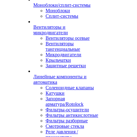
Моноблоки/сплит-системы
Моноблоки
Сплит-системы
Вентиляторы и
микродвигатели
Вентиляторы осевые
Вентиляторы
тангенциальные
Микродвигатели
Крыльчатки
Защитные решетки
Линейные компоненты и
автоматика
Соленоидные клапаны
Катушки
Запорная
арматура/Rotolock
Фильтры-осушители
Фильтры антикислотные
Фильтры разборные
Смотровые стекла
Реле давления /