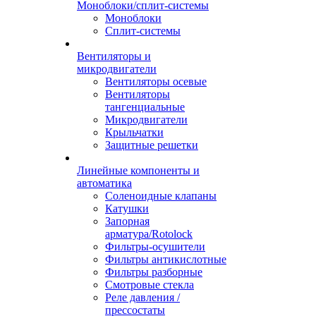
Моноблоки/сплит-системы
Моноблоки
Сплит-системы
Вентиляторы и
микродвигатели
Вентиляторы осевые
Вентиляторы
тангенциальные
Микродвигатели
Крыльчатки
Защитные решетки
Линейные компоненты и
автоматика
Соленоидные клапаны
Катушки
Запорная
арматура/Rotolock
Фильтры-осушители
Фильтры антикислотные
Фильтры разборные
Смотровые стекла
Реле давления /
прессостаты