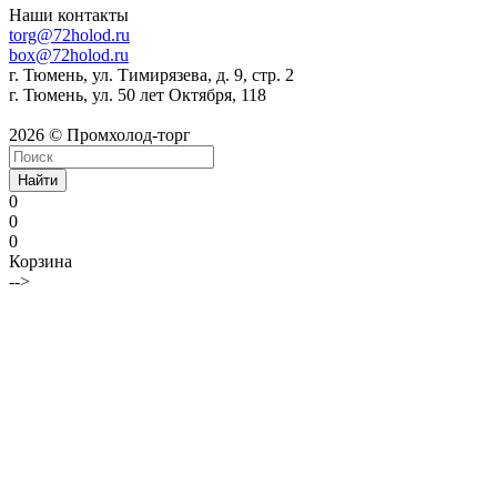
Наши контакты
torg@72holod.ru
box@72holod.ru
г. Тюмень, ул. Тимирязева, д. 9, стр. 2
г. Тюмень, ул. 50 лет Октября, 118
2026 © Промхолод-торг
Найти
0
0
0
Корзина
-->