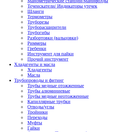
Манометрические станции/Манифолды
Течеискатели/ Индикаторы утечек
Шланги
Термометры
Труборезы
Труборасширители
Трубогибы
Разбортовки (вальцовки)
Риммеры
Гребенки
Инструмент для пайки
Прочий инструмент
Хладагенты и масла
Хладагенты
Масла
Трубопроводы и фитинг
Трубы медные отожженные
Трубы алюминиевые
Трубы медные неотожженные
Капиллярные трубки
Отводы/углы
Тройники
Переходы
Муфты
Гайки