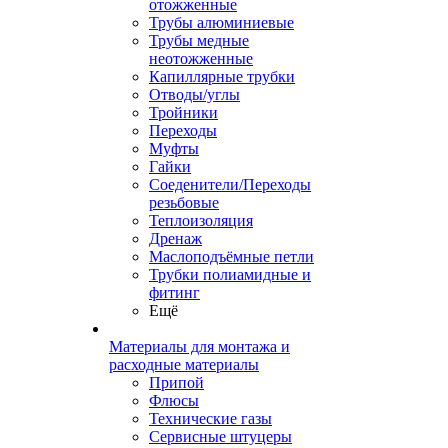
отожженные
Трубы алюминиевые
Трубы медные
неотожженные
Капиллярные трубки
Отводы/углы
Тройники
Переходы
Муфты
Гайки
Соеденители/Переходы
резьбовые
Теплоизоляция
Дренаж
Маслоподъёмные петли
Трубки полиамидные и
фитинг
Ещё
Материалы для монтажа и
расходные материалы
Припой
Флюсы
Технические газы
Сервисные штуцеры