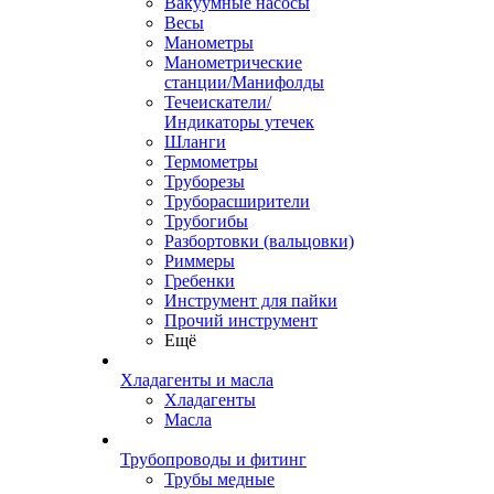
Вакуумные насосы
Весы
Манометры
Манометрические
станции/Манифолды
Течеискатели/
Индикаторы утечек
Шланги
Термометры
Труборезы
Труборасширители
Трубогибы
Разбортовки (вальцовки)
Риммеры
Гребенки
Инструмент для пайки
Прочий инструмент
Ещё
Хладагенты и масла
Хладагенты
Масла
Трубопроводы и фитинг
Трубы медные