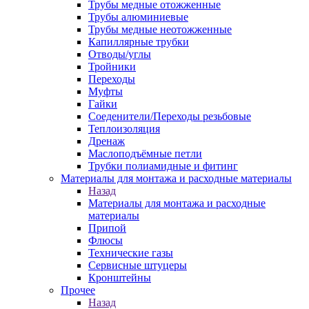
Трубы медные отожженные
Трубы алюминиевые
Трубы медные неотожженные
Капиллярные трубки
Отводы/углы
Тройники
Переходы
Муфты
Гайки
Соеденители/Переходы резьбовые
Теплоизоляция
Дренаж
Маслоподъёмные петли
Трубки полиамидные и фитинг
Материалы для монтажа и расходные материалы
Назад
Материалы для монтажа и расходные
материалы
Припой
Флюсы
Технические газы
Сервисные штуцеры
Кронштейны
Прочее
Назад