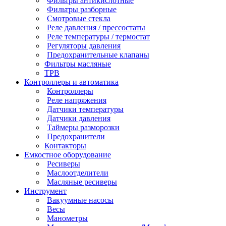
Фильтры антикислотные
Фильтры разборные
Смотровые стекла
Реле давления / прессостаты
Реле температуры / термостат
Регуляторы давления
Предохранительные клапаны
Фильтры масляные
ТРВ
Контроллеры и автоматика
Контроллеры
Реле напряжения
Датчики температуры
Датчики давления
Таймеры разморозки
Предохранители
Контакторы
Емкостное оборудование
Ресиверы
Маслоотделители
Масляные ресиверы
Инструмент
Вакуумные насосы
Весы
Манометры