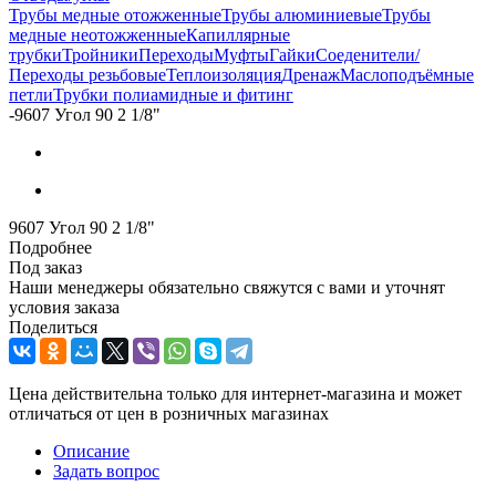
Трубы медные отожженные
Трубы алюминиевые
Трубы
медные неотожженные
Капиллярные
трубки
Тройники
Переходы
Муфты
Гайки
Соеденители/
Переходы резьбовые
Теплоизоляция
Дренаж
Маслоподъёмные
петли
Трубки полиамидные и фитинг
-
9607 Угол 90 2 1/8"
9607 Угол 90 2 1/8"
Подробнее
Под заказ
Наши менеджеры обязательно свяжутся с вами и уточнят
условия заказа
Поделиться
Цена действительна только для интернет-магазина и может
отличаться от цен в розничных магазинах
Описание
Задать вопрос