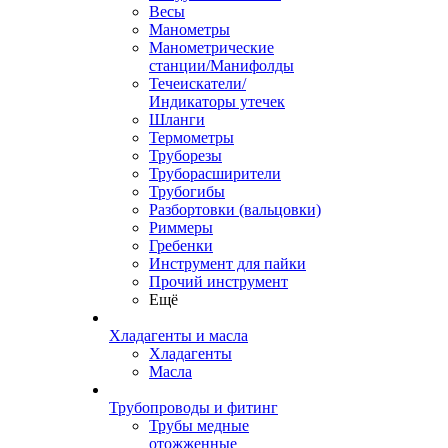
Весы
Манометры
Манометрические
станции/Манифолды
Течеискатели/
Индикаторы утечек
Шланги
Термометры
Труборезы
Труборасширители
Трубогибы
Разбортовки (вальцовки)
Риммеры
Гребенки
Инструмент для пайки
Прочий инструмент
Ещё
Хладагенты и масла
Хладагенты
Масла
Трубопроводы и фитинг
Трубы медные
отожженные