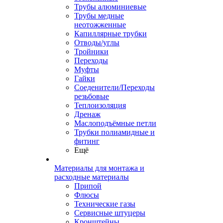
Трубы алюминиевые
Трубы медные
неотожженные
Капиллярные трубки
Отводы/углы
Тройники
Переходы
Муфты
Гайки
Соеденители/Переходы
резьбовые
Теплоизоляция
Дренаж
Маслоподъёмные петли
Трубки полиамидные и
фитинг
Ещё
Материалы для монтажа и
расходные материалы
Припой
Флюсы
Технические газы
Сервисные штуцеры
Кронштейны