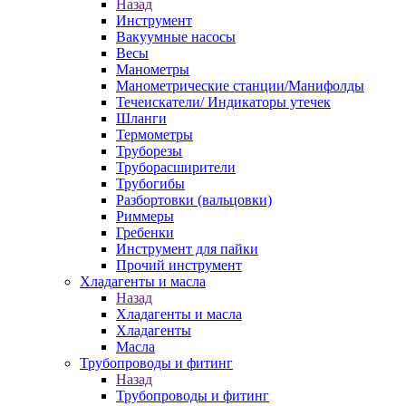
Назад
Инструмент
Вакуумные насосы
Весы
Манометры
Манометрические станции/Манифолды
Течеискатели/ Индикаторы утечек
Шланги
Термометры
Труборезы
Труборасширители
Трубогибы
Разбортовки (вальцовки)
Риммеры
Гребенки
Инструмент для пайки
Прочий инструмент
Хладагенты и масла
Назад
Хладагенты и масла
Хладагенты
Масла
Трубопроводы и фитинг
Назад
Трубопроводы и фитинг