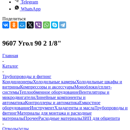
Telegram
WhatsApp
Поделиться
9607 Угол 90 2 1/8"
Главная
-
Каталог
-
Трубопроводы и фитинг
Кондиционеры
Холодильные камеры
Холодильные шкафы и
витрины
Компрессоры и аксессуары
Моноблоки/сплит-
системы
Теплообменное оборудование
Вентиляторы и
микродвигатели
Линейные компоненты и
автоматика
Контроллеры и автоматика
Емкостное
оборудование
Инструмент
Хладагенты и масла
Трубопроводы и
фитинг
Материалы для монтажа и расходные
материалы
Прочее
Расходные материалы
ЗИП для общепита
-
Отводы/углы