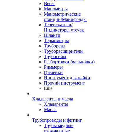
Весы
Манометры
Манометрические
станции/Манифолды
Течеискатели/
Индикаторы утечек
Шланги
Термометры
Труборезы
Труборасширители
Трубогибы
Разбортовки (вальцовки)
Риммеры
Гребенки
Инструмент для пайки
Прочий инструмент
Ещё
Хладагенты и масла
Хладагенты
Масла
Трубопроводы и фитинг
Трубы медные
отожженные