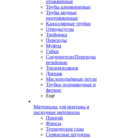
отожженные
Трубы алюминиевые
Трубы медные
неотожженные
Капиллярные трубки
Отводы/углы
Тройники
Переходы
Муфты
Гайки
Соеденители/Переходы
резьбовые
Теплоизоляция
Дренаж
Маслоподъёмные петли
Трубки полиамидные и
фитинг
Ещё
Материалы для монтажа и
расходные материалы
Припой
Флюсы
Технические газы
Сервисные штуцеры