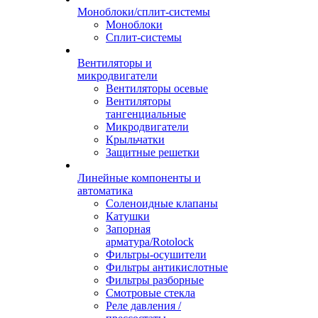
Моноблоки/сплит-системы
Моноблоки
Сплит-системы
Вентиляторы и
микродвигатели
Вентиляторы осевые
Вентиляторы
тангенциальные
Микродвигатели
Крыльчатки
Защитные решетки
Линейные компоненты и
автоматика
Соленоидные клапаны
Катушки
Запорная
арматура/Rotolock
Фильтры-осушители
Фильтры антикислотные
Фильтры разборные
Смотровые стекла
Реле давления /