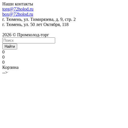
Наши контакты
torg@72holod.ru
box@72holod.ru
г. Тюмень, ул. Тимирязева, д. 9, стр. 2
г. Тюмень, ул. 50 лет Октября, 118
2026 © Промхолод-торг
Найти
0
0
0
Корзина
-->