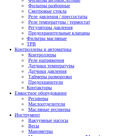
Фильтры антикислотные
Фильтры разборные
Смотровые стекла
Реле давления / прессостаты
Реле температуры / термостат
Регуляторы давления
Предохранительные клапаны
Фильтры масляные
ТРВ
Контроллеры и автоматика
Контроллеры
Реле напряжения
Датчики температуры
Датчики давления
Таймеры разморозки
Предохранители
Контакторы
Емкостное оборудование
Ресиверы
Маслоотделители
Масляные ресиверы
Инструмент
Вакуумные насосы
Весы
Манометры