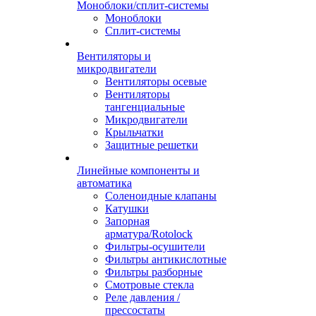
Моноблоки/сплит-системы
Моноблоки
Сплит-системы
Вентиляторы и
микродвигатели
Вентиляторы осевые
Вентиляторы
тангенциальные
Микродвигатели
Крыльчатки
Защитные решетки
Линейные компоненты и
автоматика
Соленоидные клапаны
Катушки
Запорная
арматура/Rotolock
Фильтры-осушители
Фильтры антикислотные
Фильтры разборные
Смотровые стекла
Реле давления /
прессостаты