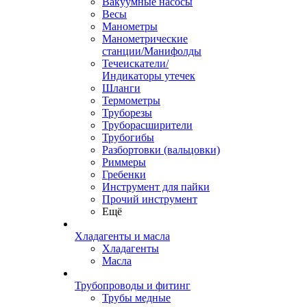
Вакуумные насосы
Весы
Манометры
Манометрические
станции/Манифолды
Течеискатели/
Индикаторы утечек
Шланги
Термометры
Труборезы
Труборасширители
Трубогибы
Разбортовки (вальцовки)
Риммеры
Гребенки
Инструмент для пайки
Прочий инструмент
Ещё
Хладагенты и масла
Хладагенты
Масла
Трубопроводы и фитинг
Трубы медные