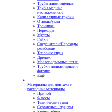
Трубы алюминиевые
Трубы медные
неотожженные
Капиллярные трубки
Отводы/углы
Тройники
Переходы
Муфты
Гайки
Соеденители/Переходы
резьбовые
Теплоизоляция
Дренаж
Маслоподъёмные петли
Трубки полиамидные и
фитинг
Ещё
Материалы для монтажа и
расходные материалы
Припой
Флюсы
Технические газы
Сервисные штуцеры
Кронштейны