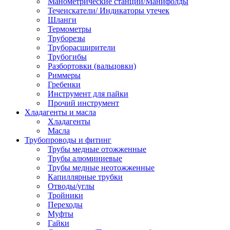
Манометрические станции/Манифолды
Течеискатели/ Индикаторы утечек
Шланги
Термометры
Труборезы
Труборасширители
Трубогибы
Разбортовки (вальцовки)
Риммеры
Гребенки
Инструмент для пайки
Прочий инструмент
Хладагенты и масла
Хладагенты
Масла
Трубопроводы и фитинг
Трубы медные отожженные
Трубы алюминиевые
Трубы медные неотожженные
Капиллярные трубки
Отводы/углы
Тройники
Переходы
Муфты
Гайки