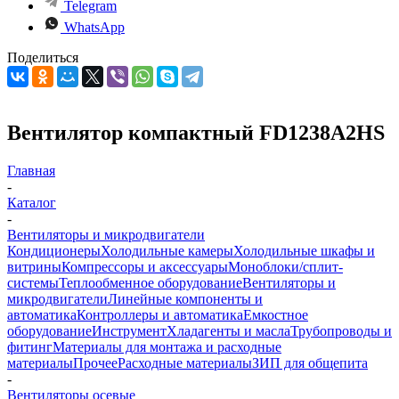
Telegram
WhatsApp
Поделиться
Вентилятор компактный FD1238A2HS
Главная
-
Каталог
-
Вентиляторы и микродвигатели
Кондиционеры
Холодильные камеры
Холодильные шкафы и
витрины
Компрессоры и аксессуары
Моноблоки/сплит-
системы
Теплообменное оборудование
Вентиляторы и
микродвигатели
Линейные компоненты и
автоматика
Контроллеры и автоматика
Емкостное
оборудование
Инструмент
Хладагенты и масла
Трубопроводы и
фитинг
Материалы для монтажа и расходные
материалы
Прочее
Расходные материалы
ЗИП для общепита
-
Вентиляторы осевые