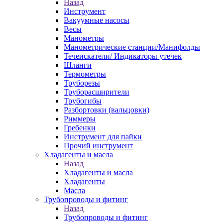
Назад
Инструмент
Вакуумные насосы
Весы
Манометры
Манометрические станции/Манифолды
Течеискатели/ Индикаторы утечек
Шланги
Термометры
Труборезы
Труборасширители
Трубогибы
Разбортовки (вальцовки)
Риммеры
Гребенки
Инструмент для пайки
Прочий инструмент
Хладагенты и масла
Назад
Хладагенты и масла
Хладагенты
Масла
Трубопроводы и фитинг
Назад
Трубопроводы и фитинг