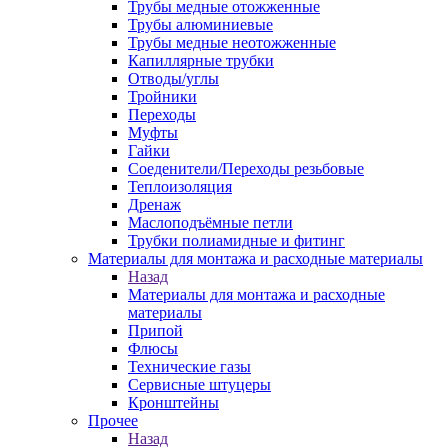
Трубы медные отожженные
Трубы алюминиевые
Трубы медные неотожженные
Капиллярные трубки
Отводы/углы
Тройники
Переходы
Муфты
Гайки
Соеденители/Переходы резьбовые
Теплоизоляция
Дренаж
Маслоподъёмные петли
Трубки полиамидные и фитинг
Материалы для монтажа и расходные материалы
Назад
Материалы для монтажа и расходные
материалы
Припой
Флюсы
Технические газы
Сервисные штуцеры
Кронштейны
Прочее
Назад